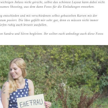
ichtigen Anlass nicht gerecht, selbst das schönste Layout kann dabei nicht
insames Shooting, aus dem dann Fotos für die Einladungen entstehen.
g entschieden und mit verschiedenen selbst gebastelten Karten mit der
m posiert. Die Idee gefällt mir sehr gut, denn es müssen nicht immer
dürfen ruhig auch kreativ ausfallen.
n Sandra und Sören begleiten. Ihr solltet euch unbedingt auch diese Fotos